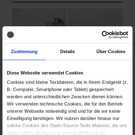
Zustimmung
Details
Über Cookies
Diese Webseite verwendet Cookies
EVA Cucina
EMMA + DANIEL
Cookies sind kleine Textdateien, die in Ihrem Endgerät (z.
Fotografo: Lorenz
Fotografo: Lorenz
B. Computer, Smartphone oder Tablet) gespeichert
Sternbach
Sternbach
werden und unterschiedlichen Zwecken dienen können.
Wir verwenden technische Cookies, die für den Betrieb
Download
Download
unserer Webseite notwendig sind und für die wir keine
Einwilligung benötigen. Wir nutzen darüber hinaus nur
solche Cookies des Open-Source-Tools Matomo, die uns
dabei helfen, die Nutzung unserer Webseite zu