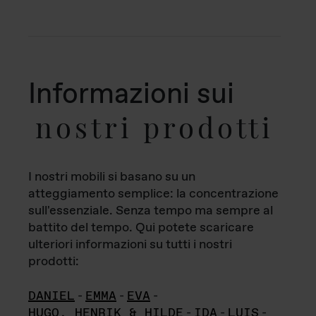
Informazioni sui
nostri prodotti
I nostri mobili si basano su un
atteggiamento semplice: la concentrazione
sull'essenziale. Senza tempo ma sempre al
battito del tempo. Qui potete scaricare
ulteriori informazioni su tutti i nostri
prodotti:
DANIEL
-
EMMA
-
EVA
-
HUGO, HENRIK & HILDE
-
IDA
-
LUIS
-