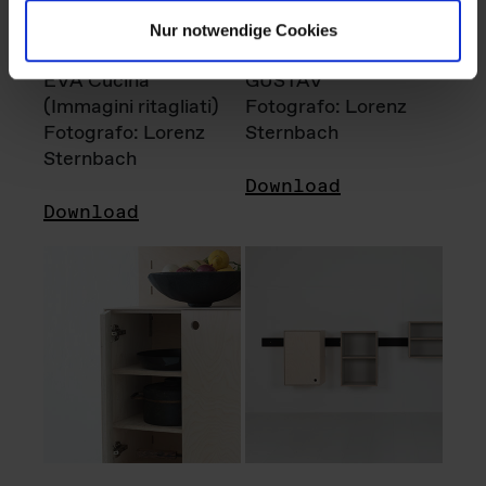
Nur notwendige Cookies
EVA Cucina
GUSTAV
(Immagini ritagliati)
Fotografo: Lorenz
Fotografo: Lorenz
Sternbach
Sternbach
Download
Download