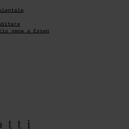
bientale
abitare
zio smow a Essen
otti