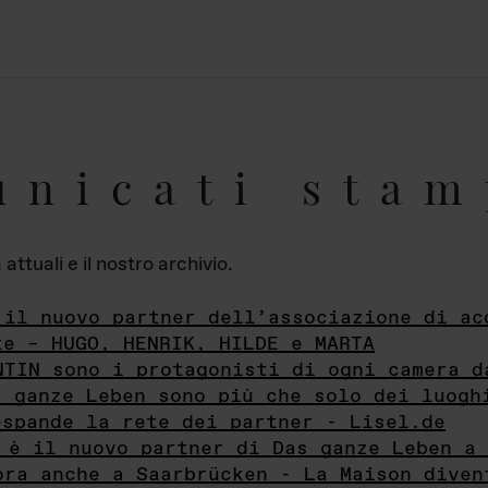
unicati stam
ttuali e il nostro archivio.
 il nuovo partner dell’associazione di ac
te – HUGO, HENRIK, HILDE e MARTA
NTIN sono i protagonisti di ogni camera d
s ganze Leben sono più che solo dei luogh
espande la rete dei partner - Lisel.de
 è il nuovo partner di Das ganze Leben a 
ora anche a Saarbrücken - La Maison diven