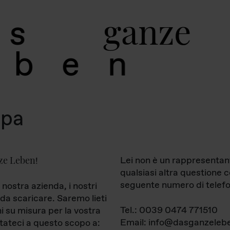
g
a
n
z
e
s
b
e
n
mpa
ze Leben
Lei non è un rappresentan
!
qualsiasi altra questione 
seguente numero di telefo
 nostra azienda, i nostri
da scaricare. Saremo lieti
Tel.: 0039 0474 771510
ni su misura per la vostra
Email: info@dasganzelebe
tateci a questo scopo a: