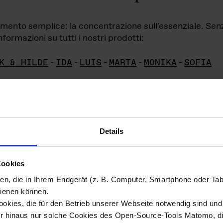
iamento semplice: la concentrazione sull'essenziale. Se
formazioni su tutti i nostri prodotti:
K & HILDE
-
IDA
-
LUIS
-
MARTA
-
MONIKA
-
SOFIA
Details
hivio di imm
Cookies
ien, die in Ihrem Endgerät (z. B. Computer, Smartphone oder Ta
ini!
ienen können.
kies, die für den Betrieb unserer Webseite notwendig sind und f
Das ganze 
re del materiale fotografico sono detenuti da
er hinaus nur solche Cookies des Open-Source-Tools Matomo, die