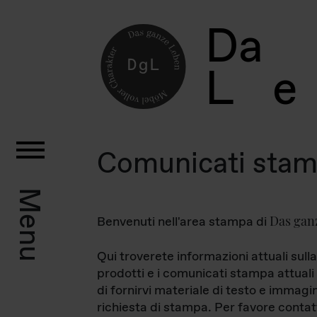
D
a
L
e
Comunicati sta
Menu
Das gan
Benvenuti nell'area stampa di
Qui troverete informazioni attuali sulla
prodotti e i comunicati stampa attuali 
di fornirvi materiale di testo e immagi
richiesta di stampa. Per favore contat