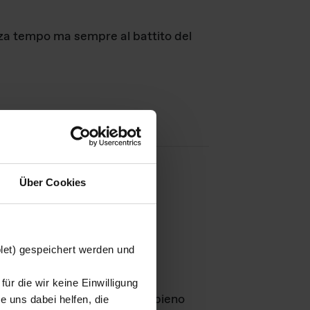
nza tempo ma sempre al battito del
Über Cookies
agini
blet) gespeichert werden und
ür die wir keine Einwilligung
Leben
GmbH e rimangono in pieno
 uns dabei helfen, die