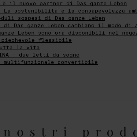
 è il nuovo partner di Das ganze Leben
- La sostenibilità e la consapevolezza am
oduli sospesi di Das ganze Leben
i di Das ganze Leben cambiano il modo di 
ganze Leben sono ora disponibili nel nego
 pieghevole flessibile
utta la vita
INA – due letti da sogno
e multifunzionale convertibile
nostri prod