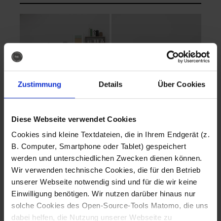
Zustimmung
Details
Über Cookies
Diese Webseite verwendet Cookies
EVA Cucina
EMMA + DANIEL
Cookies sind kleine Textdateien, die in Ihrem Endgerät (z.
Fotografo: Lorenz
Fotografo: Lorenz
B. Computer, Smartphone oder Tablet) gespeichert
Sternbach
Sternbach
werden und unterschiedlichen Zwecken dienen können.
Wir verwenden technische Cookies, die für den Betrieb
Download
Download
unserer Webseite notwendig sind und für die wir keine
Einwilligung benötigen. Wir nutzen darüber hinaus nur
solche Cookies des Open-Source-Tools Matomo, die uns
dabei helfen, die Nutzung unserer Webseite zu