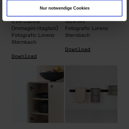
Nur notwendige Cookies
EVA Cucina
GUSTAV
(Immagini ritagliati)
Fotografo: Lorenz
Fotografo: Lorenz
Sternbach
Sternbach
Download
Download