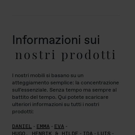
Informazioni sui
nostri prodotti
I nostri mobili si basano su un
atteggiamento semplice: la concentrazione
sull'essenziale. Senza tempo ma sempre al
battito del tempo. Qui potete scaricare
ulteriori informazioni su tutti i nostri
prodotti:
DANIEL
-
EMMA
-
EVA
-
HUGO, HENRIK & HILDE
-
IDA
-
LUIS
-