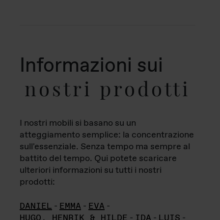
Informazioni sui
nostri prodotti
I nostri mobili si basano su un
atteggiamento semplice: la concentrazione
sull'essenziale. Senza tempo ma sempre al
battito del tempo. Qui potete scaricare
ulteriori informazioni su tutti i nostri
prodotti:
DANIEL
-
EMMA
-
EVA
-
HUGO, HENRIK & HILDE
-
IDA
-
LUIS
-