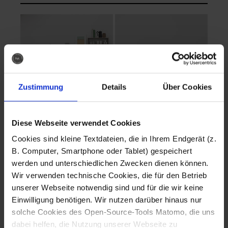
Zustimmung
Details
Über Cookies
Diese Webseite verwendet Cookies
EVA Cucina
EMMA + DANIEL
Cookies sind kleine Textdateien, die in Ihrem Endgerät (z.
Fotografo: Lorenz
Fotografo: Lorenz
B. Computer, Smartphone oder Tablet) gespeichert
Sternbach
Sternbach
werden und unterschiedlichen Zwecken dienen können.
Wir verwenden technische Cookies, die für den Betrieb
Download
Download
unserer Webseite notwendig sind und für die wir keine
Einwilligung benötigen. Wir nutzen darüber hinaus nur
solche Cookies des Open-Source-Tools Matomo, die uns
dabei helfen, die Nutzung unserer Webseite zu