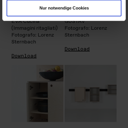
Nur notwendige Cookies
EVA Cucina
GUSTAV
(Immagini ritagliati)
Fotografo: Lorenz
Fotografo: Lorenz
Sternbach
Sternbach
Download
Download