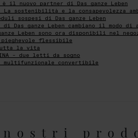
 è il nuovo partner di Das ganze Leben
- La sostenibilità e la consapevolezza am
oduli sospesi di Das ganze Leben
i di Das ganze Leben cambiano il modo di 
ganze Leben sono ora disponibili nel nego
 pieghevole flessibile
utta la vita
INA – due letti da sogno
e multifunzionale convertibile
nostri prod