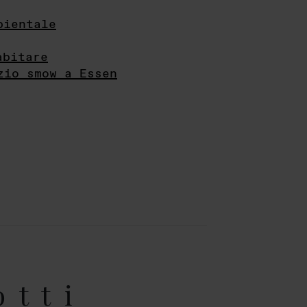
bientale
abitare
zio smow a Essen
otti