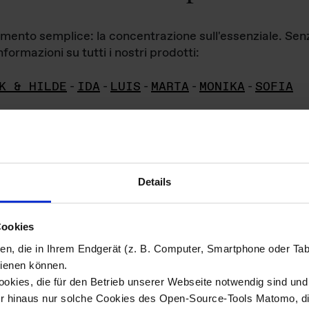
iamento semplice: la concentrazione sull'essenziale. Se
formazioni su tutti i nostri prodotti:
K & HILDE
-
IDA
-
LUIS
-
MARTA
-
MONIKA
-
SOFIA
Details
hivio di imm
Cookies
ien, die in Ihrem Endgerät (z. B. Computer, Smartphone oder Ta
ini!
ienen können.
kies, die für den Betrieb unserer Webseite notwendig sind und f
Das ganze 
re del materiale fotografico sono detenuti da
er hinaus nur solche Cookies des Open-Source-Tools Matomo, die