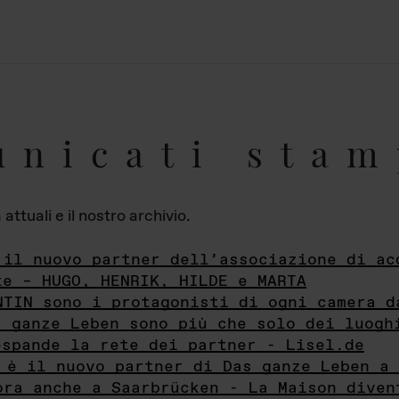
unicati stam
ttuali e il nostro archivio.
 il nuovo partner dell’associazione di ac
te – HUGO, HENRIK, HILDE e MARTA
NTIN sono i protagonisti di ogni camera d
s ganze Leben sono più che solo dei luogh
espande la rete dei partner - Lisel.de
 è il nuovo partner di Das ganze Leben a 
ora anche a Saarbrücken - La Maison diven