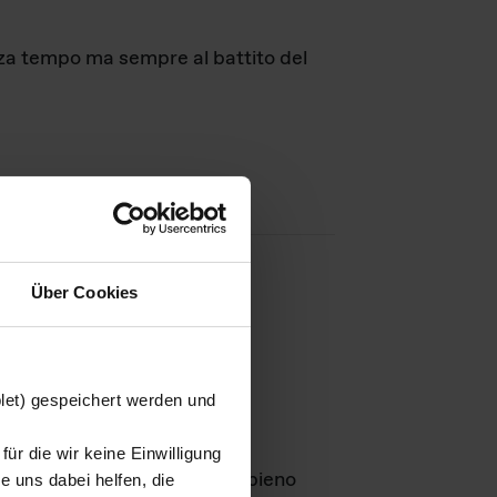
nza tempo ma sempre al battito del
Über Cookies
agini
blet) gespeichert werden und
ür die wir keine Einwilligung
Leben
GmbH e rimangono in pieno
 uns dabei helfen, die