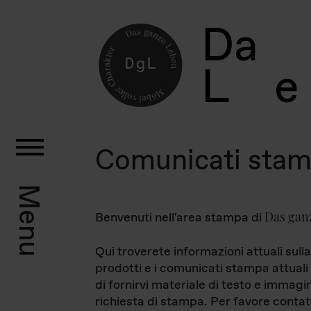
D
a
L
e
Comunicati sta
Menu
Das gan
Benvenuti nell'area stampa di
Qui troverete informazioni attuali sulla
prodotti e i comunicati stampa attuali 
di fornirvi materiale di testo e immagi
richiesta di stampa. Per favore contat