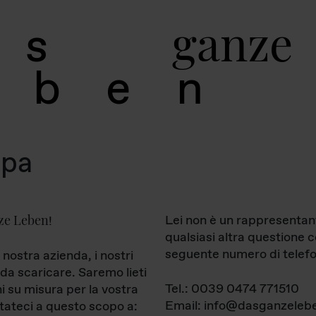
g
a
n
z
e
s
b
e
n
mpa
ze Leben
Lei non è un rappresentan
!
qualsiasi altra questione 
seguente numero di telefo
 nostra azienda, i nostri
da scaricare. Saremo lieti
Tel.: 0039 0474 771510
ni su misura per la vostra
Email: info@dasganzelebe
tateci a questo scopo a: