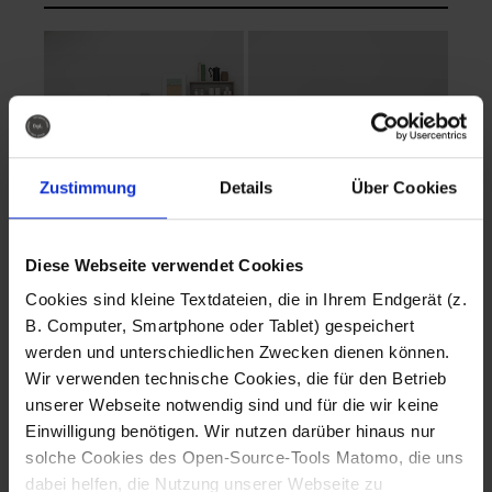
Zustimmung
Details
Über Cookies
Diese Webseite verwendet Cookies
EVA Cucina
EMMA + DANIEL
Cookies sind kleine Textdateien, die in Ihrem Endgerät (z.
Fotografo: Lorenz
Fotografo: Lorenz
B. Computer, Smartphone oder Tablet) gespeichert
Sternbach
Sternbach
werden und unterschiedlichen Zwecken dienen können.
Wir verwenden technische Cookies, die für den Betrieb
Download
Download
unserer Webseite notwendig sind und für die wir keine
Einwilligung benötigen. Wir nutzen darüber hinaus nur
solche Cookies des Open-Source-Tools Matomo, die uns
dabei helfen, die Nutzung unserer Webseite zu