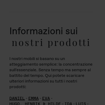
Informazioni sui
nostri prodotti
I nostri mobili si basano su un
atteggiamento semplice: la concentrazione
sull'essenziale. Senza tempo ma sempre al
battito del tempo. Qui potete scaricare
ulteriori informazioni su tutti i nostri
prodotti:
DANIEL
-
EMMA
-
EVA
-
HUGO, HENRIK & HILDE
-
IDA
-
LUIS
-