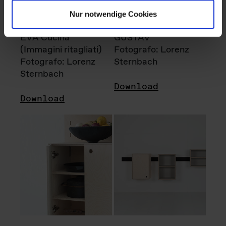
Nur notwendige Cookies
EVA Cucina
GUSTAV
(Immagini ritagliati)
Fotografo: Lorenz
Fotografo: Lorenz
Sternbach
Sternbach
Download
Download