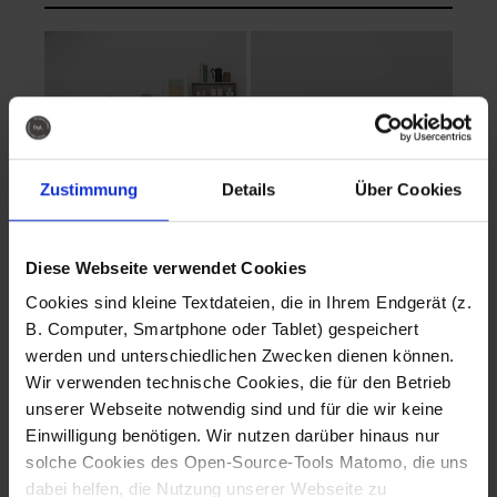
Zustimmung
Details
Über Cookies
Diese Webseite verwendet Cookies
EVA Cucina
EMMA + DANIEL
Cookies sind kleine Textdateien, die in Ihrem Endgerät (z.
Fotografo: Lorenz
Fotografo: Lorenz
B. Computer, Smartphone oder Tablet) gespeichert
Sternbach
Sternbach
werden und unterschiedlichen Zwecken dienen können.
Wir verwenden technische Cookies, die für den Betrieb
Download
Download
unserer Webseite notwendig sind und für die wir keine
Einwilligung benötigen. Wir nutzen darüber hinaus nur
solche Cookies des Open-Source-Tools Matomo, die uns
dabei helfen, die Nutzung unserer Webseite zu