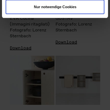
Nur notwendige Cookies
EVA Cucina
GUSTAV
(Immagini ritagliati)
Fotografo: Lorenz
Fotografo: Lorenz
Sternbach
Sternbach
Download
Download