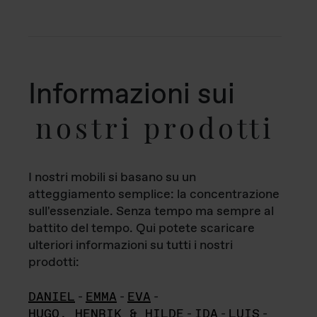
Informazioni sui
nostri prodotti
I nostri mobili si basano su un
atteggiamento semplice: la concentrazione
sull'essenziale. Senza tempo ma sempre al
battito del tempo. Qui potete scaricare
ulteriori informazioni su tutti i nostri
prodotti:
DANIEL
-
EMMA
-
EVA
-
HUGO, HENRIK & HILDE
-
IDA
-
LUIS
-