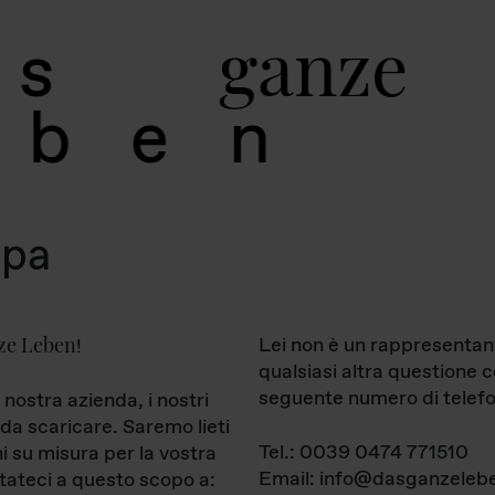
g
a
n
z
e
s
b
e
n
mpa
ze Leben
Lei non è un rappresentan
!
qualsiasi altra questione 
seguente numero di telefo
 nostra azienda, i nostri
da scaricare. Saremo lieti
Tel.: 0039 0474 771510
ni su misura per la vostra
Email: info@dasganzelebe
tateci a questo scopo a: