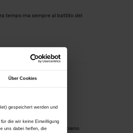
nza tempo ma sempre al battito del
Über Cookies
agini
blet) gespeichert werden und
ür die wir keine Einwilligung
Leben
GmbH e rimangono in pieno
 uns dabei helfen, die