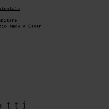
bientale
abitare
zio smow a Essen
otti