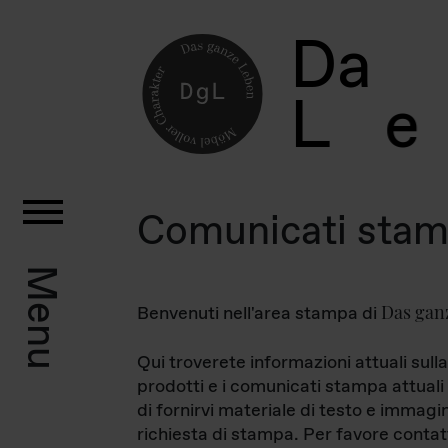
D
a
L
e
Comunicati sta
Menu
Das gan
Benvenuti nell'area stampa di
Qui troverete informazioni attuali sulla
prodotti e i comunicati stampa attuali 
di fornirvi materiale di testo e immagi
richiesta di stampa. Per favore contat