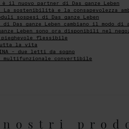
 è il nuovo partner di Das ganze Leben
- La sostenibilità e la consapevolezza am
oduli sospesi di Das ganze Leben
i di Das ganze Leben cambiano il modo di 
ganze Leben sono ora disponibili nel nego
 pieghevole flessibile
utta la vita
INA – due letti da sogno
e multifunzionale convertibile
nostri prod