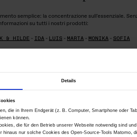
iamento semplice: la concentrazione sull'essenziale. Se
formazioni su tutti i nostri prodotti:
K & HILDE
-
IDA
-
LUIS
-
MARTA
-
MONIKA
-
SOFIA
Details
hivio di imm
Cookies
ien, die in Ihrem Endgerät (z. B. Computer, Smartphone oder Ta
ini!
ienen können.
kies, die für den Betrieb unserer Webseite notwendig sind und f
Das ganze 
re del materiale fotografico sono detenuti da
er hinaus nur solche Cookies des Open-Source-Tools Matomo, die