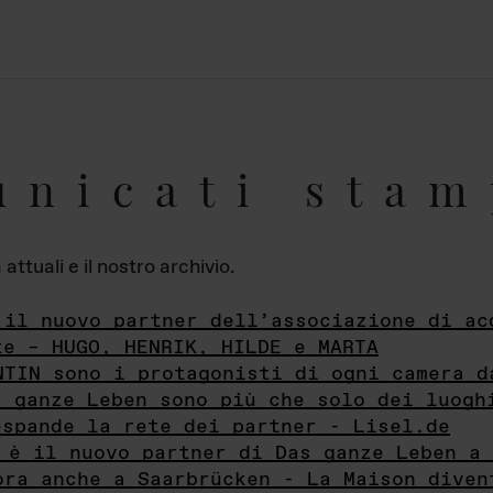
unicati stam
ttuali e il nostro archivio.
 il nuovo partner dell’associazione di ac
te – HUGO, HENRIK, HILDE e MARTA
NTIN sono i protagonisti di ogni camera d
s ganze Leben sono più che solo dei luogh
espande la rete dei partner - Lisel.de
 è il nuovo partner di Das ganze Leben a 
ora anche a Saarbrücken - La Maison diven