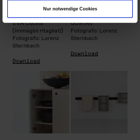
Nur notwendige Cookies
EVA Cucina
GUSTAV
(Immagini ritagliati)
Fotografo: Lorenz
Fotografo: Lorenz
Sternbach
Sternbach
Download
Download