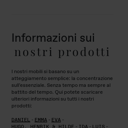
Informazioni sui
nostri prodotti
I nostri mobili si basano su un
atteggiamento semplice: la concentrazione
sull'essenziale. Senza tempo ma sempre al
battito del tempo. Qui potete scaricare
ulteriori informazioni su tutti i nostri
prodotti:
DANIEL
-
EMMA
-
EVA
-
HUGO, HENRIK & HILDE
-
IDA
-
LUIS
-