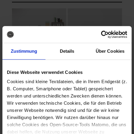
Zustimmung
Details
Über Cookies
Diese Webseite verwendet Cookies
EVA Cucina
EMMA + DANIEL
Cookies sind kleine Textdateien, die in Ihrem Endgerät (z.
Fotografo: Lorenz
Fotografo: Lorenz
B. Computer, Smartphone oder Tablet) gespeichert
Sternbach
Sternbach
werden und unterschiedlichen Zwecken dienen können.
Wir verwenden technische Cookies, die für den Betrieb
Download
Download
unserer Webseite notwendig sind und für die wir keine
Einwilligung benötigen. Wir nutzen darüber hinaus nur
solche Cookies des Open-Source-Tools Matomo, die uns
dabei helfen, die Nutzung unserer Webseite zu