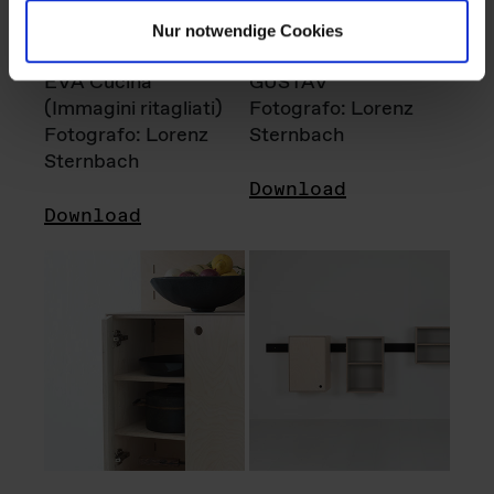
Nur notwendige Cookies
EVA Cucina
GUSTAV
(Immagini ritagliati)
Fotografo: Lorenz
Fotografo: Lorenz
Sternbach
Sternbach
Download
Download