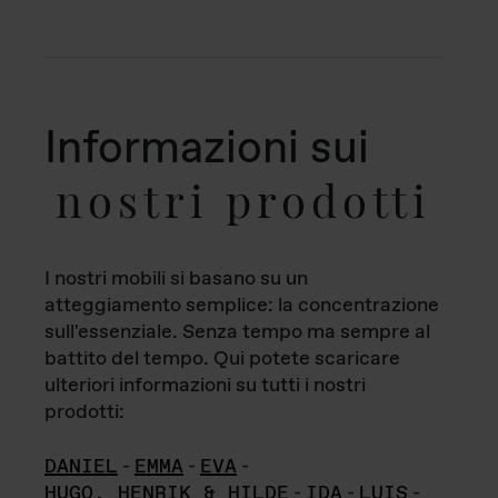
Informazioni sui
nostri prodotti
I nostri mobili si basano su un
atteggiamento semplice: la concentrazione
sull'essenziale. Senza tempo ma sempre al
battito del tempo. Qui potete scaricare
ulteriori informazioni su tutti i nostri
prodotti:
DANIEL
-
EMMA
-
EVA
-
HUGO, HENRIK & HILDE
-
IDA
-
LUIS
-