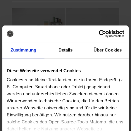
Zustimmung
Details
Über Cookies
Diese Webseite verwendet Cookies
EVA Cucina
EMMA + DANIEL
Cookies sind kleine Textdateien, die in Ihrem Endgerät (z.
Fotografo: Lorenz
Fotografo: Lorenz
B. Computer, Smartphone oder Tablet) gespeichert
Sternbach
Sternbach
werden und unterschiedlichen Zwecken dienen können.
Wir verwenden technische Cookies, die für den Betrieb
Download
Download
unserer Webseite notwendig sind und für die wir keine
Einwilligung benötigen. Wir nutzen darüber hinaus nur
solche Cookies des Open-Source-Tools Matomo, die uns
dabei helfen, die Nutzung unserer Webseite zu