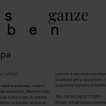
g
a
n
z
e
s
b
e
n
mpa
ze Leben
Lei non è un rappresentan
!
qualsiasi altra questione 
seguente numero di telefo
 nostra azienda, i nostri
da scaricare. Saremo lieti
Tel.: 0039 0474 771510
ni su misura per la vostra
Email: info@dasganzelebe
tateci a questo scopo a: