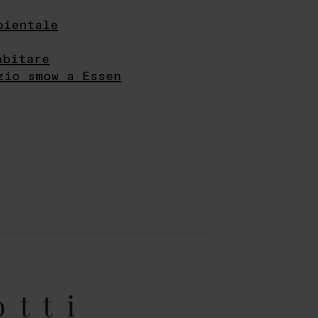
bientale
abitare
zio smow a Essen
otti