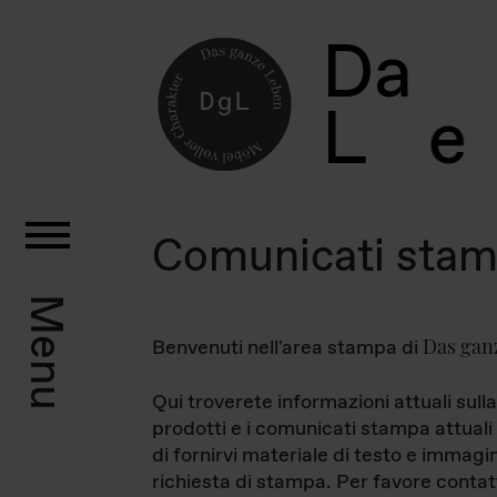
D
a
L
e
Comunicati sta
Menu
Das gan
Benvenuti nell'area stampa di
Qui troverete informazioni attuali sulla
prodotti e i comunicati stampa attuali 
di fornirvi materiale di testo e immagi
richiesta di stampa. Per favore contat