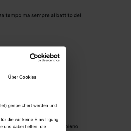
nza tempo ma sempre al battito del
Über Cookies
agini
blet) gespeichert werden und
ür die wir keine Einwilligung
Leben
GmbH e rimangono in pieno
 uns dabei helfen, die