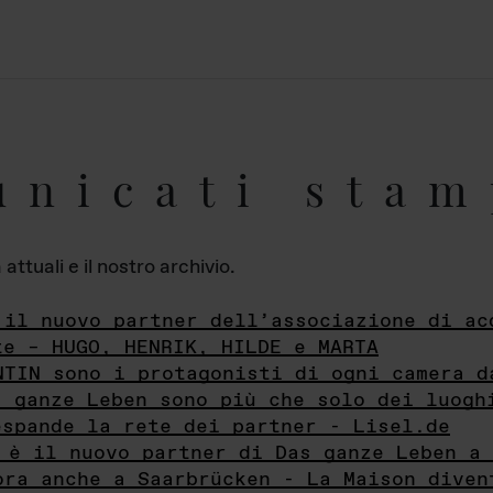
unicati stam
ttuali e il nostro archivio.
 il nuovo partner dell’associazione di ac
te – HUGO, HENRIK, HILDE e MARTA
NTIN sono i protagonisti di ogni camera d
s ganze Leben sono più che solo dei luogh
espande la rete dei partner - Lisel.de
 è il nuovo partner di Das ganze Leben a 
ora anche a Saarbrücken - La Maison diven