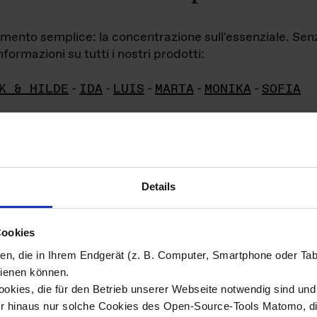
iamento semplice: la concentrazione sull'essenziale. Se
formazioni su tutti i nostri prodotti:
K & HILDE
-
IDA
-
LUIS
-
MARTA
-
MONIKA
-
SOFIA
Details
hivio di imm
Cookies
ien, die in Ihrem Endgerät (z. B. Computer, Smartphone oder Ta
ini!
ienen können.
kies, die für den Betrieb unserer Webseite notwendig sind und f
Das ganze 
re del materiale fotografico sono detenuti da
er hinaus nur solche Cookies des Open-Source-Tools Matomo, die