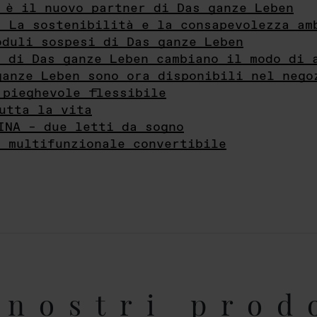
 è il nuovo partner di Das ganze Leben
- La sostenibilità e la consapevolezza am
oduli sospesi di Das ganze Leben
i di Das ganze Leben cambiano il modo di 
ganze Leben sono ora disponibili nel nego
 pieghevole flessibile
utta la vita
INA – due letti da sogno
e multifunzionale convertibile
nostri prod