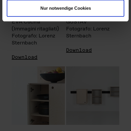
Nur notwendige Cookies
EVA Cucina
GUSTAV
(Immagini ritagliati)
Fotografo: Lorenz
Fotografo: Lorenz
Sternbach
Sternbach
Download
Download