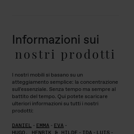
Informazioni sui
nostri prodotti
I nostri mobili si basano su un
atteggiamento semplice: la concentrazione
sull'essenziale. Senza tempo ma sempre al
battito del tempo. Qui potete scaricare
ulteriori informazioni su tutti i nostri
prodotti:
DANIEL
-
EMMA
-
EVA
-
HUGO, HENRIK & HILDE
-
IDA
-
LUIS
-