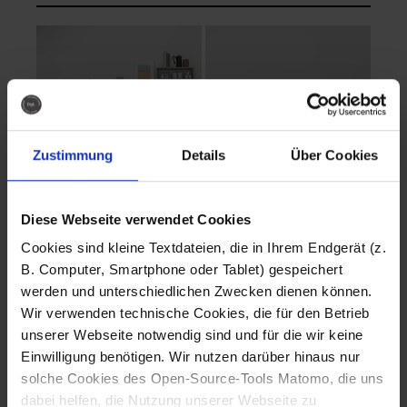
Zustimmung
Details
Über Cookies
Diese Webseite verwendet Cookies
EVA Cucina
EMMA + DANIEL
Cookies sind kleine Textdateien, die in Ihrem Endgerät (z.
Fotografo: Lorenz
Fotografo: Lorenz
B. Computer, Smartphone oder Tablet) gespeichert
Sternbach
Sternbach
werden und unterschiedlichen Zwecken dienen können.
Wir verwenden technische Cookies, die für den Betrieb
Download
Download
unserer Webseite notwendig sind und für die wir keine
Einwilligung benötigen. Wir nutzen darüber hinaus nur
solche Cookies des Open-Source-Tools Matomo, die uns
dabei helfen, die Nutzung unserer Webseite zu