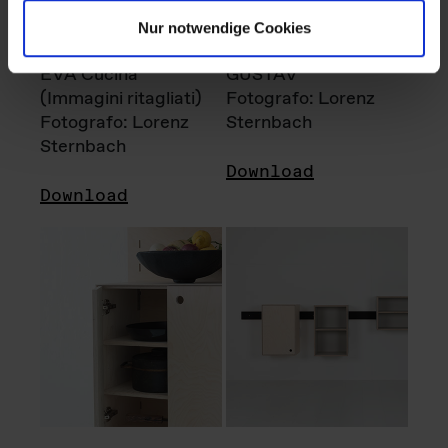
Nur notwendige Cookies
EVA Cucina
GUSTAV
(Immagini ritagliati)
Fotografo: Lorenz
Fotografo: Lorenz
Sternbach
Sternbach
Download
Download