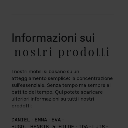
Informazioni sui
nostri prodotti
I nostri mobili si basano su un
atteggiamento semplice: la concentrazione
sull'essenziale. Senza tempo ma sempre al
battito del tempo. Qui potete scaricare
ulteriori informazioni su tutti i nostri
prodotti:
DANIEL
-
EMMA
-
EVA
-
HUGO, HENRIK & HILDE
-
IDA
-
LUIS
-