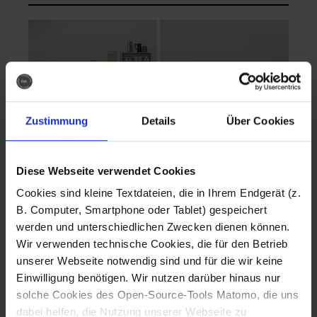
Zustimmung
Details
Über Cookies
Diese Webseite verwendet Cookies
EVA Cucina
EMMA + DANIEL
Cookies sind kleine Textdateien, die in Ihrem Endgerät (z.
Fotografo: Lorenz
Fotografo: Lorenz
B. Computer, Smartphone oder Tablet) gespeichert
Sternbach
Sternbach
werden und unterschiedlichen Zwecken dienen können.
Wir verwenden technische Cookies, die für den Betrieb
Download
Download
unserer Webseite notwendig sind und für die wir keine
Einwilligung benötigen. Wir nutzen darüber hinaus nur
solche Cookies des Open-Source-Tools Matomo, die uns
dabei helfen, die Nutzung unserer Webseite zu