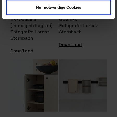
Nur notwendige Cookies
EVA Cucina
GUSTAV
(Immagini ritagliati)
Fotografo: Lorenz
Fotografo: Lorenz
Sternbach
Sternbach
Download
Download