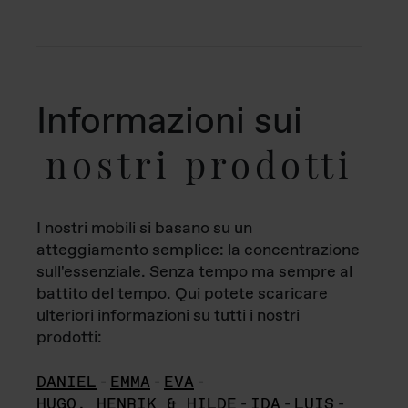
Informazioni sui
nostri prodotti
I nostri mobili si basano su un
atteggiamento semplice: la concentrazione
sull'essenziale. Senza tempo ma sempre al
battito del tempo. Qui potete scaricare
ulteriori informazioni su tutti i nostri
prodotti:
DANIEL
-
EMMA
-
EVA
-
HUGO, HENRIK & HILDE
-
IDA
-
LUIS
-