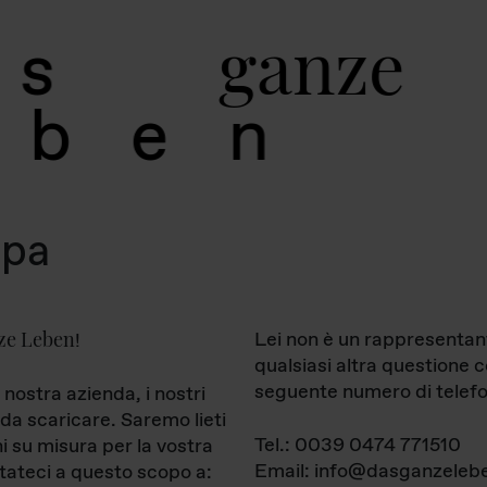
g
a
n
z
e
s
b
e
n
mpa
ze Leben
Lei non è un rappresentan
!
qualsiasi altra questione 
seguente numero di telefo
 nostra azienda, i nostri
da scaricare. Saremo lieti
Tel.: 0039 0474 771510
ni su misura per la vostra
Email: info@dasganzelebe
tateci a questo scopo a: