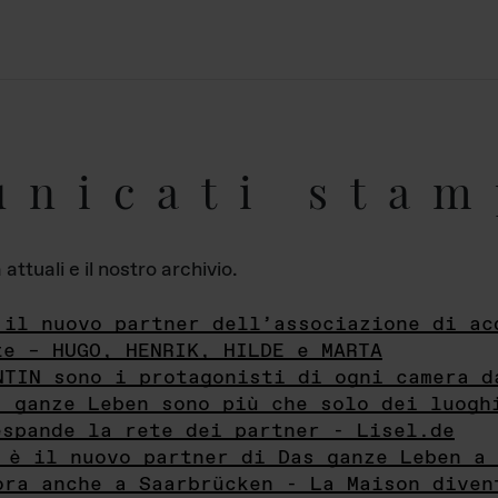
unicati stam
ttuali e il nostro archivio.
 il nuovo partner dell’associazione di ac
te – HUGO, HENRIK, HILDE e MARTA
NTIN sono i protagonisti di ogni camera d
s ganze Leben sono più che solo dei luogh
espande la rete dei partner - Lisel.de
 è il nuovo partner di Das ganze Leben a 
ora anche a Saarbrücken - La Maison diven