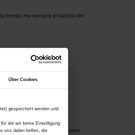
nza tempo ma sempre al battito del
Über Cookies
agini
blet) gespeichert werden und
ür die wir keine Einwilligung
Leben
GmbH e rimangono in pieno
 uns dabei helfen, die