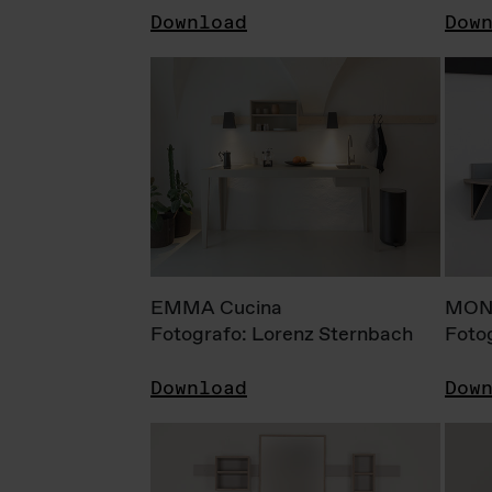
Download
Dow
EMMA Cucina
MONI
Fotografo: Lorenz Sternbach
Foto
Download
Dow