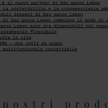
 è il nuovo partner di Das ganze Leben
- La sostenibilità e la consapevolezza am
oduli sospesi di Das ganze Leben
i di Das ganze Leben cambiano il modo di 
ganze Leben sono ora disponibili nel nego
 pieghevole flessibile
utta la vita
INA – due letti da sogno
e multifunzionale convertibile
nostri prod