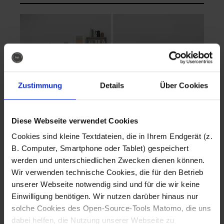
Zustimmung
Details
Über Cookies
Diese Webseite verwendet Cookies
EVA Cucina
EMMA + DANIEL
Cookies sind kleine Textdateien, die in Ihrem Endgerät (z.
Fotografo: Lorenz
Fotografo: Lorenz
B. Computer, Smartphone oder Tablet) gespeichert
Sternbach
Sternbach
werden und unterschiedlichen Zwecken dienen können.
Wir verwenden technische Cookies, die für den Betrieb
Download
Download
unserer Webseite notwendig sind und für die wir keine
Einwilligung benötigen. Wir nutzen darüber hinaus nur
solche Cookies des Open-Source-Tools Matomo, die uns
dabei helfen, die Nutzung unserer Webseite zu