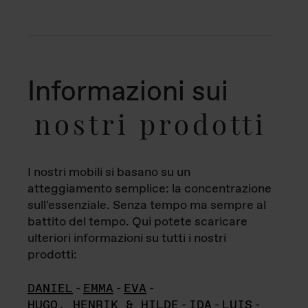
Informazioni sui
nostri prodotti
I nostri mobili si basano su un
atteggiamento semplice: la concentrazione
sull'essenziale. Senza tempo ma sempre al
battito del tempo. Qui potete scaricare
ulteriori informazioni su tutti i nostri
prodotti:
DANIEL
-
EMMA
-
EVA
-
HUGO, HENRIK & HILDE
-
IDA
-
LUIS
-