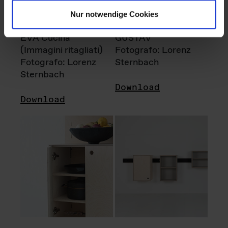
Nur notwendige Cookies
EVA Cucina
GUSTAV
(Immagini ritagliati)
Fotografo: Lorenz
Fotografo: Lorenz
Sternbach
Sternbach
Download
Download