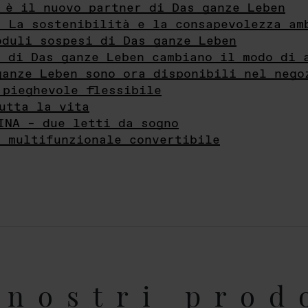
 è il nuovo partner di Das ganze Leben
- La sostenibilità e la consapevolezza am
oduli sospesi di Das ganze Leben
i di Das ganze Leben cambiano il modo di 
ganze Leben sono ora disponibili nel nego
 pieghevole flessibile
utta la vita
INA – due letti da sogno
e multifunzionale convertibile
nostri prod