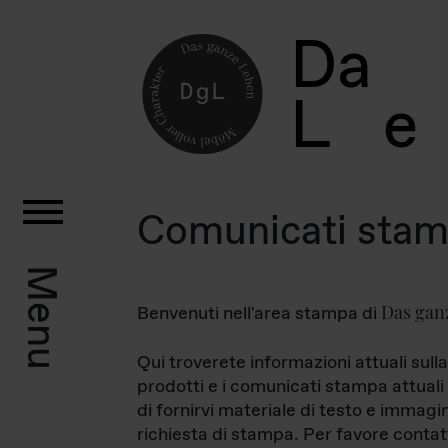
D
a
L
e
Comunicati sta
Menu
Das gan
Benvenuti nell'area stampa di
Qui troverete informazioni attuali sulla
prodotti e i comunicati stampa attuali 
di fornirvi materiale di testo e immagi
richiesta di stampa. Per favore contat