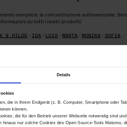
iamento semplice: la concentrazione sull'essenziale. Se
formazioni su tutti i nostri prodotti:
K & HILDE
-
IDA
-
LUIS
-
MARTA
-
MONIKA
-
SOFIA
Details
hivio di imm
Cookies
ien, die in Ihrem Endgerät (z. B. Computer, Smartphone oder Ta
ini!
ienen können.
kies, die für den Betrieb unserer Webseite notwendig sind und f
Das ganze 
re del materiale fotografico sono detenuti da
er hinaus nur solche Cookies des Open-Source-Tools Matomo, die