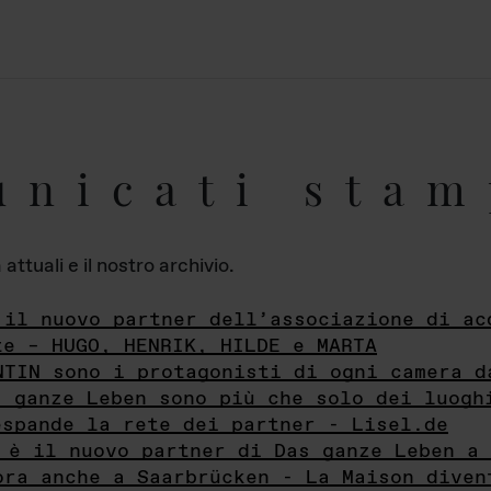
unicati stam
ttuali e il nostro archivio.
 il nuovo partner dell’associazione di ac
te – HUGO, HENRIK, HILDE e MARTA
NTIN sono i protagonisti di ogni camera d
s ganze Leben sono più che solo dei luogh
espande la rete dei partner - Lisel.de
 è il nuovo partner di Das ganze Leben a 
ora anche a Saarbrücken - La Maison diven