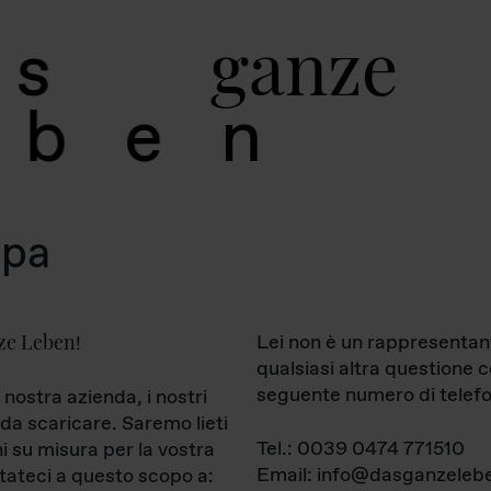
g
a
n
z
e
s
b
e
n
mpa
ze Leben
Lei non è un rappresentan
!
qualsiasi altra questione 
seguente numero di telefo
 nostra azienda, i nostri
da scaricare. Saremo lieti
Tel.: 0039 0474 771510
ni su misura per la vostra
Email: info@dasganzelebe
tateci a questo scopo a: