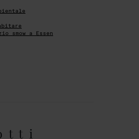
bientale
abitare
zio smow a Essen
otti