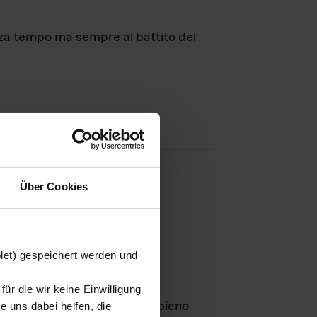
nza tempo ma sempre al battito del
Über Cookies
agini
blet) gespeichert werden und
ür die wir keine Einwilligung
Leben
GmbH e rimangono in pieno
 uns dabei helfen, die