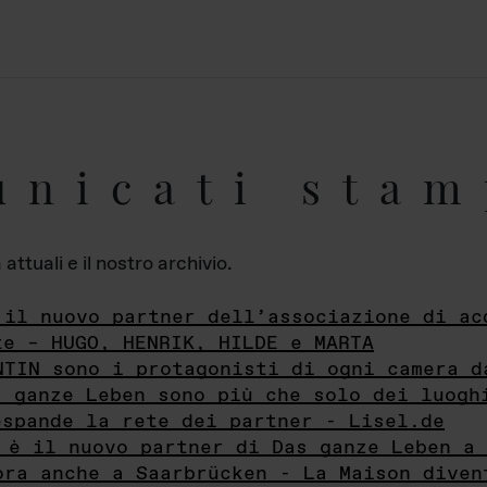
unicati stam
ttuali e il nostro archivio.
 il nuovo partner dell’associazione di ac
te – HUGO, HENRIK, HILDE e MARTA
NTIN sono i protagonisti di ogni camera d
s ganze Leben sono più che solo dei luogh
espande la rete dei partner - Lisel.de
 è il nuovo partner di Das ganze Leben a 
ora anche a Saarbrücken - La Maison diven