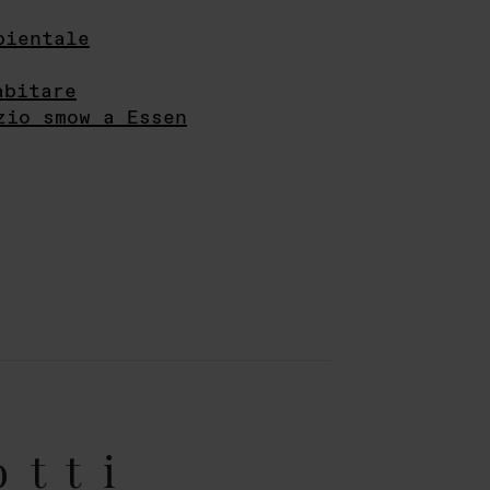
bientale
abitare
zio smow a Essen
otti