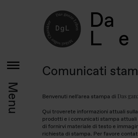
D
a
L
e
Comunicati sta
Menu
Das gan
Benvenuti nell'area stampa di
Qui troverete informazioni attuali sulla
prodotti e i comunicati stampa attuali 
di fornirvi materiale di testo e immagi
richiesta di stampa. Per favore contat