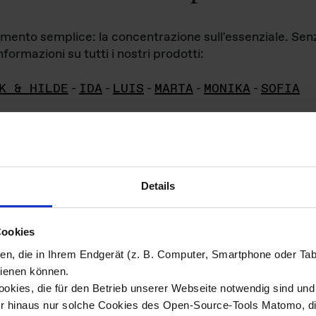
iamento semplice: la concentrazione sull'essenziale. Se
formazioni su tutti i nostri prodotti:
K & HILDE
-
IDA
-
LUIS
-
MARTA
-
MONIKA
-
SOFIA
Details
hivio di imm
Cookies
ien, die in Ihrem Endgerät (z. B. Computer, Smartphone oder Ta
ini!
ienen können.
kies, die für den Betrieb unserer Webseite notwendig sind und f
Das ganze 
re del materiale fotografico sono detenuti da
er hinaus nur solche Cookies des Open-Source-Tools Matomo, die