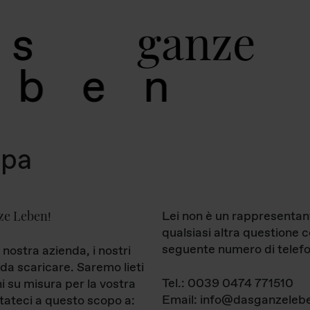
g
a
n
z
e
s
b
e
n
mpa
ze Leben
Lei non è un rappresentan
!
qualsiasi altra questione 
seguente numero di telefo
 nostra azienda, i nostri
da scaricare. Saremo lieti
Tel.: 0039 0474 771510
ni su misura per la vostra
Email: info@dasganzelebe
tateci a questo scopo a: