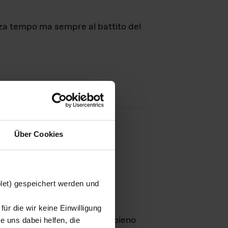
nza tempo ma sempre al battito del
Über Cookies
agini
blet) gespeichert werden und
ür die wir keine Einwilligung
Leben
GmbH e rimangono in pieno
 uns dabei helfen, die