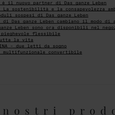
 è il nuovo partner di Das ganze Leben
- La sostenibilità e la consapevolezza am
oduli sospesi di Das ganze Leben
i di Das ganze Leben cambiano il modo di 
ganze Leben sono ora disponibili nel nego
 pieghevole flessibile
utta la vita
INA – due letti da sogno
e multifunzionale convertibile
nostri prod