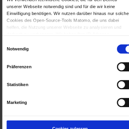
unserer Webseite notwendig sind und für die wir keine
Einwilligung benötigen. Wir nutzen darüber hinaus nur solche
Cookies des Open-Source-Tools Matomo, die uns dabei
helfen, die Nutzung unserer Webseite zu analysieren und
dadurch zu verbessern. Wir haben Ihre IP-Adresse
anonymisiert und Sie bleiben als Nutzer somit anonym. Trot
Einwilligungsauswahl
Anonymisierung benötigen wir aufgrund der aktuellen
Notwendig
Rechtslage Ihre Einwilligung für diese Cookies. Sie können
Ihre Einwilligung jederzeit in den "Cookie-Hinweisen", die Sie
Präferenzen
auf unserer Website finden, widerrufen.
Statistiken
Marketing
Cookies zulassen